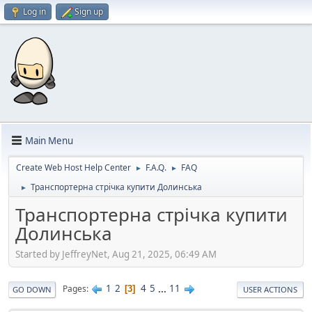
Log in
Sign up
Main Menu
Create Web Host Help Center
F.A.Q.
FAQ
►
►
Транспортерна стрічка купити Долинська
►
Транспортерна стрічка купити
Долинська
Started by JeffreyNet, Aug 21, 2025, 06:49 AM
1
2
4
5
...
11
Pages
3
GO DOWN
USER ACTIONS