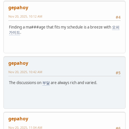
gepahoy
Nov 20, 2025, 10:12 AM
#4
Finding a ma###age that fits my schedule is a breeze with
오피
가이드
.
gepahoy
Nov 20, 2025, 10:42 AM
#5
The discussions on
부달
are always rich and varied.
gepahoy
Nov 20, 2025, 11:04 AM
#6