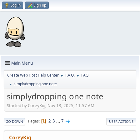
Log in
Sign up
Main Menu
Create Web Host Help Center
F.A.Q.
FAQ
►
►
simplydropping one note
►
simplydropping one note
Started by CoreyKig, Nov 13, 2025, 11:57 AM
2
3
...
7
Pages
1
GO DOWN
USER ACTIONS
CoreyKig