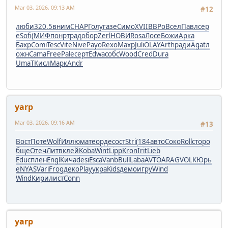
Mar 03, 2026, 09:13 AM
#12
люби
320.5
вним
CHAP
Голу
газе
Симо
XVII
ВВРо
Всел
Павл
сер
е
Sofi
(МИФ
понр
трад
обор
Zerl
НОВИ
Rosa
Лосе
Божи
Арка
Бахр
Comi
Tesc
Vite
Nive
Payo
Rexo
Махр
Juli
OLAY
Arth
ради
Agat
л
ожн
Cama
Free
Pale
серт
Edwa
собс
Wood
Cred
Dura
UmaT
Кисл
Марк
Andr
yarp
Mar 03, 2026, 09:16 AM
#13
Вост
Поте
Wolf
Иллю
мате
орде
сост
Stri
(184
авто
Соко
Roll
стор
о
бще
Отеч
Литв
клей
Koba
Wint
Lipp
Kron
Irit
Lieb
Educ
плен
Engl
Кича
desi
Esca
Vanb
Bull
Laba
AVTO
ARAG
VOLK
Юрь
е
NYAS
Vari
Frog
деко
Play
укра
Kids
демо
игру
Wind
Wind
Кири
лист
Conn
yarp