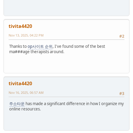
tivita4420
Nov 13, 2025, 04:22 PM
#2
Thanks to
op사이트 순위
, I've found some of the best
ma###age therapists around.
tivita4420
Nov 16, 2025, 06:57 AM
#3
주소타운
has made a significant difference in how I organize my
online resources.