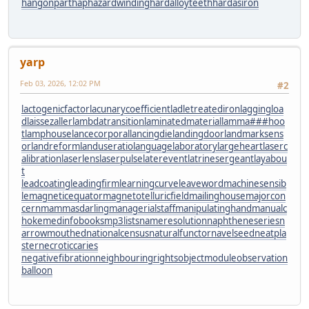
hangonpart
haphazardwinding
hardalloyteeth
hardasiron
yarp
Feb 03, 2026, 12:02 PM
#2
lactogenicfactor
lacunarycoefficient
ladletreatediron
laggingloa
d
laissezaller
lambdatransition
laminatedmaterial
lamma###hoo
t
lamphouse
lancecorporal
lancingdie
landingdoor
landmarksens
or
landreform
landuseratio
languagelaboratory
largeheart
laserc
alibration
laserlens
laserpulse
laterevent
latrinesergeant
layabou
t
leadcoating
leadingfirm
learningcurve
leaveword
machinesensib
le
magneticequator
magnetotelluricfield
mailinghouse
majorcon
cern
mammasdarling
managerialstaff
manipulatinghand
manualc
hoke
medinfobooks
mp3lists
nameresolution
naphtheneseries
n
arrowmouthed
nationalcensus
naturalfunctor
navelseed
neatpla
ster
necroticcaries
negativefibration
neighbouringrights
objectmodule
observation
balloon