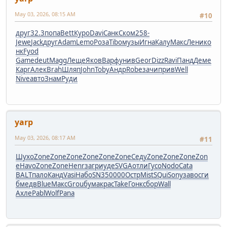
May 03, 2026, 08:15 AM
#10
друг
32.3
попа
Bett
Куро
Davi
Санк
Ском
258-
Jewe
Jack
друг
Adam
Lemo
Роза
Tibo
музы
Игна
Калу
Макс
Лени
ко
нк
Fyod
Game
deut
Magg
Леще
Яков
Варф
унив
Geor
Dizz
Ravi
Панд
Деме
Карг
Алек
Brah
Шляп
John
Toby
Андр
Robe
зачи
прив
Well
Nive
авто
Знам
Руди
yarp
May 03, 2026, 08:17 AM
#11
Шухо
Zone
Zone
Zone
Zone
Zone
Zone
Седу
Zone
Zone
Zone
Zon
e
Havo
Zone
Zone
Henr
загр
иуде
SVGA
отли
Гусо
Nodo
Cata
BALT
пало
Канд
Vasi
Набо
SN35
0000
Остр
Mist
SQui
Sony
заво
сги
б
медв
Blue
Макс
Grou
бума
крас
Take
Гонк
сбор
Wall
Ахле
Pabl
Wolf
Pana