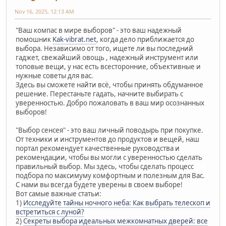
Nov 16, 2025, 12:13 AM
"Ваш компас в мире выборов" - это ваш надежный
помошник
Kak-vibrat.net
, когда дело приближается до
выбора. Независимо от того, ищете ли вы последний
гаджет, свежайший овощь , надежный инструмент или
топовые вещи, у нас есть всесторонние, объективные и
нужные советы для вас.
Здесь вы сможете найти всё, чтобы принять обдуманное
решение. Перестаньте гадать, начните выбирать с
уверенностью. Добро пожаловать в ваш мир осознанных
выборов!
"Выбор сенсея" - это ваш личный поводырь при покупке.
От техники и инструментов до продуктов и вещей, наш
портал рекомендует качественные руководства и
рекомендации, чтобы вы могли с уверенностью сделать
правильный выбор. Мы здесь, чтобы сделать процесс
подбора по максимуму комфортным и полезным для Вас.
С нами вы всегда будете уверены в своем выборе!
Вот самые важные статьи:
1)
Исследуйте тайны ночного неба: Как выбрать телескоп и
встретиться с луной?
2)
Секреты выбора идеальных межкомнатных дверей: все