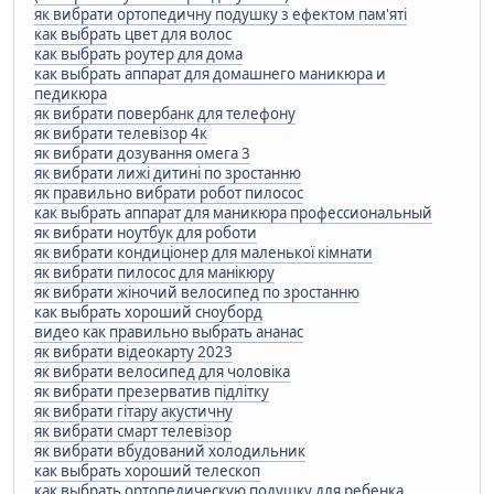
як вибрати ортопедичну подушку з ефектом пам'яті
как выбрать цвет для волос
как выбрать роутер для дома
как выбрать аппарат для домашнего маникюра и
педикюра
як вибрати повербанк для телефону
як вибрати телевізор 4к
як вибрати дозування омега 3
як вибрати лижі дитині по зростанню
як правильно вибрати робот пилосос
как выбрать аппарат для маникюра профессиональный
як вибрати ноутбук для роботи
як вибрати кондиціонер для маленької кімнати
як вибрати пилосос для манікюру
як вибрати жіночий велосипед по зростанню
как выбрать хороший сноуборд
видео как правильно выбрать ананас
як вибрати відеокарту 2023
як вибрати велосипед для чоловіка
як вибрати презерватив підлітку
як вибрати гітару акустичну
як вибрати смарт телевізор
як вибрати вбудований холодильник
как выбрать хороший телескоп
как выбрать ортопедическую подушку для ребенка