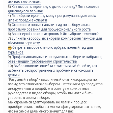
что вам нужно знать
3)
Как выбрать идеальную дыню торпеду? Пять советов
для сладкого взрыва!
4)
Як вибрати ідеальну мову програмування для своїх
цілей: поради експертів
5)
Осваиваем новые навыки: гид по выбору языка
программирования для профессионального роста
6)
Ваші перші кроки в астрономії: Як вибрати телескоп?
7)
Зупиніть хворобу: як вибрати компресійні панчохи для
лікування варикозу
Секреты выбора спелого арбуза: полный гид для
гурманов
9)
Профессиональные инструменты: выберите вибратор,
отвечающий требованиям строительства
10)
Выбор коляски: ошибка стоит тысячи! Узнайте, как
избежать распространенных проблем и сэкономить
деньги
"Разумный выбор" - ваш личный очаг информации по
всему, что относится с выбором. От техники до продуктов,
инструментов и вещей, мы советуем конкретные
руководства и видео обзоры, чтобы вы могли быть
уверены в своем выборе.
Мы стремимся адаптировать не легкий процесс
приобретения, чтобы вы могли сфокусироваться на том,
что на самом деле много значит для вас.