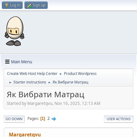
Log in
Sign up
Main Menu
Create Web Host Help Center
Product Wordpress
►
Starter instructions
Як Вибрати Матрац
►
►
Як Вибрати Матрац
Started by Margaretqvu, Nov 16, 2025, 12:13 AM
2
Pages
1
GO DOWN
USER ACTIONS
Margaretqvu