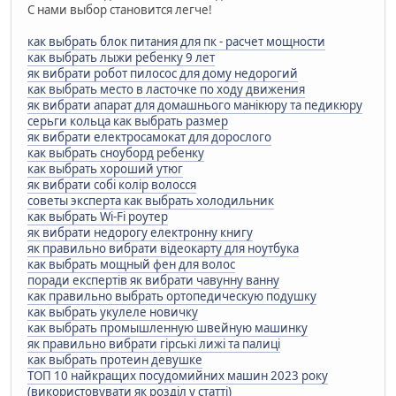
С нами выбор становится легче!
как выбрать блок питания для пк - расчет мощности
как выбрать лыжи ребенку 9 лет
як вибрати робот пилосос для дому недорогий
как выбрать место в ласточке по ходу движения
як вибрати апарат для домашнього манікюру та педикюру
серьги кольца как выбрать размер
як вибрати електросамокат для дорослого
как выбрать сноуборд ребенку
как выбрать хороший утюг
як вибрати собі колір волосся
советы эксперта как выбрать холодильник
как выбрать Wi-Fi роутер
як вибрати недорогу електронну книгу
як правильно вибрати відеокарту для ноутбука
как выбрать мощный фен для волос
поради експертів як вибрати чавунну ванну
как правильно выбрать ортопедическую подушку
как выбрать укулеле новичку
как выбрать промышленную швейную машинку
як правильно вибрати гірські лижі та палиці
как выбрать протеин девушке
ТОП 10 найкращих посудомийних машин 2023 року
(використовувати як розділ у статті)