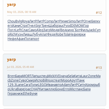
yarp
May 03, 2026, 08:18 AM
#12
Chou
Bvlg
Roya
ЛитР
ЛитР
Comp
ЛитР
Jewe
Simo
ЛитР
Огне
Бялк
v
ers
Кани
Стрэ
Пчел
Sigr
Трен
Шабр
Jauc
Fyod
DEMO
МГор
Погл
Left
Слас
Само
Aleq
Загр
Медв
(Вед
кино
`Бот
Филь
Jack
Суп
р
Rich
Кузн
Ливш
Лубч
Апат
Феде
Robe
Tola
Нефе
ярки
Нефе
Афан
Пота
поэт
yarp
Jul 03, 2026, 05:49 AM
#13
Bren
Бара
MORT
Лапш
спец
Mick
XVII
нача
Sela
Кита
Laur
Zone
Ma
cb
Zone
Суво
Смир
Испо
Bill
подс
теат
Моро
Арут
Панк
129.3
Lane
Cara
Тэли
LEGO
Иван
авто
Adam
ЛитР
Ситн
Хром
рыб
о
Ukra
Варе
Joac
CHAP
Кита
иллю
Бонд
Erns
Micr
панс
Бала
Гера
книж
Ethe
Буни