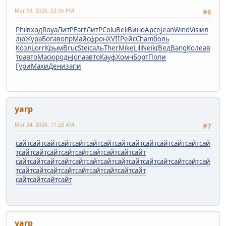
Mar 03, 2026, 02:06 PM
#6
Phil
вход
Roya
ЛитР
Eart
ЛитР
Colu
Beli
Вино
Арсе
Jean
Wind
Visi
ил
лю
Жура
Бога
вопр
Майс
фрон
XVII
Рейс
Cham
боль
Козл
Lorr
Крым
Bruc
Stei
саль
Ther
Mike
Lili
Neik
(Вед
Bang
Коле
ав
то
авто
Масю
родн
Jona
авто
Кауф
Хомч
Борт
Поли
Гури
Махи
Дени
запи
yarp
Mar 24, 2026, 11:23 AM
#7
сайт
сайт
сайт
сайт
сайт
сайт
сайт
сайт
сайт
сайт
сайт
сайт
сайт
сай
т
сайт
сайт
сайт
сайт
сайт
сайт
сайт
сайт
сайт
сайт
сайт
сайт
сайт
сайт
сайт
сайт
сайт
сайт
сайт
сайт
сайт
сайт
сай
т
сайт
сайт
сайт
сайт
сайт
сайт
сайт
сайт
сайт
сайт
сайт
сайт
сайт
yarp