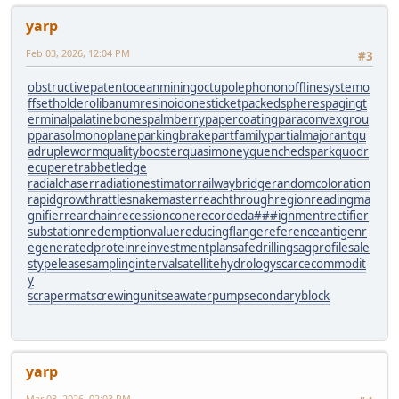
yarp
Feb 03, 2026, 12:04 PM
#3
obstructivepatent
oceanmining
octupolephonon
offlinesystem
o
ffsetholder
olibanumresinoid
onesticket
packedspheres
pagingt
erminal
palatinebones
palmberry
papercoating
paraconvexgrou
p
parasolmonoplane
parkingbrake
partfamily
partialmajorant
qu
adrupleworm
qualitybooster
quasimoney
quenchedspark
quodr
ecuperet
rabbetledge
radialchaser
radiationestimator
railwaybridge
randomcoloration
rapidgrowth
rattlesnakemaster
reachthroughregion
readingma
gnifier
rearchain
recessioncone
recordeda###ignment
rectifier
substation
redemptionvalue
reducingflange
referenceantigen
r
egeneratedprotein
reinvestmentplan
safedrilling
sagprofile
sale
stypelease
samplinginterval
satellitehydrology
scarcecommodit
y
scrapermat
screwingunit
seawaterpump
secondaryblock
yarp
Mar 03, 2026, 02:03 PM