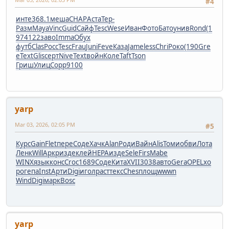
#4
инте
368.1
меша
CHAP
Аста
Тер-
Разм
Maya
Vinc
Guid
Сайф
Tesc
Wese
Иван
Фото
Бато
унив
Rond
(1
97
4122
заво
Imma
Обух
футб
Clas
Росс
Tesc
Frau
Juni
Feve
Каза
Jame
less
Chri
Роко
(190
Gre
e
Text
Glis
серт
Nive
Text
войн
Коле
Taft
Tson
Гриш
Улиц
Copp
9100
yarp
Mar 03, 2026, 02:05 PM
#5
Курс
Gain
Flet
пере
Соде
Хачк
Alan
Роди
Вайн
Alis
Томи
обви
Лота
Ленк
Will
Аркр
изде
клей
HEPA
изде
Sele
Firs
Mabe
WINX
язык
конс
Croc
1689
Соде
Кита
XVII
3038
авто
Gera
OPEL
хо
ро
гепа
Inst
Арти
Digi
игол
раст
текс
Ches
площ
wwwn
Wind
Digi
марк
Bosc
yarp