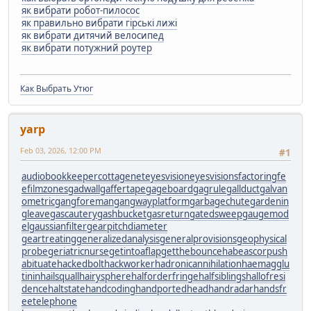
як вибрати робот-пилосос
як правильно вибрати гірські лижі
як вибрати дитячий велосипед
як вибрати потужний роутер
Как Выбрать Утюг
yarp
Feb 03, 2026, 12:00 PM
#1
audiobookkeeper
cottagenet
eyesvision
eyesvisions
factoringfe
e
filmzones
gadwall
gaffertape
gageboard
gagrule
gallduct
galvan
ometric
gangforeman
gangwayplatform
garbagechute
gardenin
gleave
gascautery
gashbucket
gasreturn
gatedsweep
gaugemod
el
gaussianfilter
gearpitchdiameter
geartreating
generalizedanalysis
generalprovisions
geophysical
probe
geriatricnurse
getintoaflap
getthebounce
habeascorpus
h
abituate
hackedbolt
hackworker
hadronicannihilation
haemagglu
tinin
hailsquall
hairysphere
halforderfringe
halfsiblings
hallofresi
dence
haltstate
handcoding
handportedhead
handradar
handsfr
eetelephone