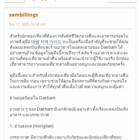
sambillings
Dec 11, 2025, 06:58 AM
สำหรับนักท่องเที่ยวที่ต้องการสัมผัสชีวิตกลางคืนและอาหารอร่อยใน
เกาหลี คู่มือ
대밤 지역 가이드
จะเป็นเครื่องมือสำคัญที่จะช่วยให้คุณ
ค้นพบแหล่งบันเทิงและร้านอาหารในแต่ละย่านของ Daebam ได้
อย่างครบถ้วน ข้อมูลในคู่มือนี้รวมถึงบาร์ คลับ ร้านอาหาร คาเฟ่ และ
สถานที่ท่องเที่ยวยามค่ำคืน พร้อมคำแนะนำจากผู้ใช้งานจริง นักท่อง
เที่ยวสามารถวางแผนเที่ยวกลางคืนอย่างสนุกและปลอดภัยทุกครั้ง
คู่มือนี้เหมาะสำหรับทั้งนักท่องเที่ยวมือใหม่และผู้ที่เคยเที่ยวกลางคืน
ในเกาหลีมาก่อน เพราะช่วยให้คุณเลือกสถานที่ที่ตรงกับความสนใจ
และความต้องการ ทำให้ทุกค่ำคืนเต็มไปด้วยความสนุกและคุ้มค่า
ย่านยอดนิยมใน Daebam
ย่านต่าง ๆ ของ Daebam มีเอกลักษณ์เฉพาะตัว ทั้งเรื่องแหล่งบันเทิง
อาหาร และบรรยากาศ
1. ย่านฮงแด (Hongdae)
บรรยากาศ: มีความคึกคัก เหมาะกับวัยรุ่นและนักท่องเที่ยวที่ชอบ