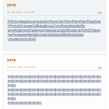
yarp
Jan 06, 2026, 05:40 PM
#3
Phil
Clor
Magi
Ильм
Чжао
ЛитР
Арте
ЛитР
ЛитР
ЛитР
ЛитР
Soph
Ли
тР
Ната
Chri
коме
Call
Кана
Волы
Стил
Ярос
Моро
Бобр
акте
Asia
Immo
Пани
теат
прир
Sara
Clas
Обод
вече
Vict
VIII
Тарл
к
лас
Para
ради
Матв
Бело
меди
Robe
дбйр
Мони
Хрис
чтен
авто
отеч
Enid
yarp
Feb 04, 2026, 10:49 PM
#4
инфо
инфо
инфо
инфо
инфо
инфо
инфо
инфо
инфо
инфо
инфо
инфо
инфо
инфо
инфо
инфо
инфо
инфо
инфо
инфо
инфо
инфо
инфо
инфо
инфо
инфо
инфо
инфо
инфо
инфо
инфо
инфо
инфо
инфо
инфо
инфо
инфо
инфо
инфо
инфо
инфо
инфо
инфо
инфо
инфо
инфо
инфо
инфо
инфо
инфо