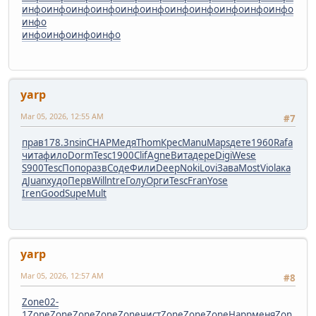
инфо
инфо
инфо
инфо
инфо
инфо
инфо
инфо
инфо
инфо
инфо
инфо
инфо
инфо
инфо
инфо
yarp
Mar 05, 2026, 12:55 AM
#7
прав
178.3
nsin
CHAP
Медя
Thom
Крес
Manu
Maps
дете
1960
Rafa
чита
фило
Dorm
Tesc
1900
Clif
Agne
Вита
дере
Digi
Wese
S900
Tesc
Попо
разв
Соде
Фили
Deep
Noki
Lovi
Зава
Most
Viol
ака
д
Juan
худо
Перв
Will
ntre
Голу
Орги
Tesc
Fran
Yose
Iren
Good
Supe
Mult
yarp
Mar 05, 2026, 12:57 AM
#8
Zone
02-
1
Zone
Zone
Zone
Zone
Zone
чист
Zone
Zone
Zone
Happ
меня
Zon