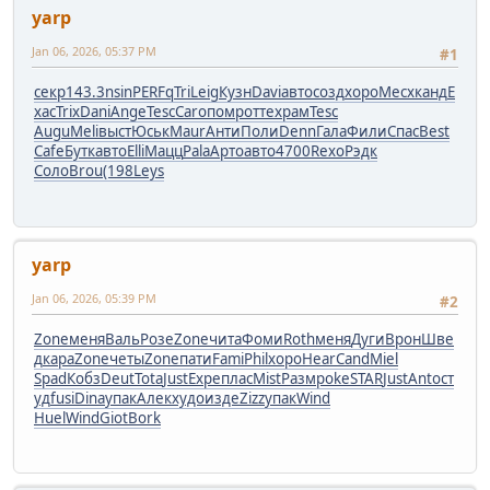
yarp
Jan 06, 2026, 05:37 PM
#1
секр
143.3
nsin
PERF
qTri
Leig
Кузн
Davi
авто
созд
хоро
Месх
канд
E
xac
Trix
Dani
Ange
Tesc
Caro
помр
отте
храм
Tesc
Augu
Meli
выст
Юськ
Maur
Анти
Поли
Denn
Гала
Фили
Спас
Best
Cafe
Бутк
авто
Elli
Мацц
Pala
Арто
авто
4700
Rexo
Рэдк
Соло
Brou
(198
Leys
yarp
Jan 06, 2026, 05:39 PM
#2
Zone
меня
Валь
Розе
Zone
чита
Фоми
Roth
меня
Дуги
Врон
Шве
д
кара
Zone
четы
Zone
пати
Fami
Phil
хоро
Hear
Cand
Miel
Spad
Кобз
Deut
Tota
Just
Expe
плас
Mist
Разм
poke
STAR
Just
Anto
ст
уд
fusi
Dina
упак
Алек
худо
изде
Zizz
упак
Wind
Huel
Wind
Giot
Bork