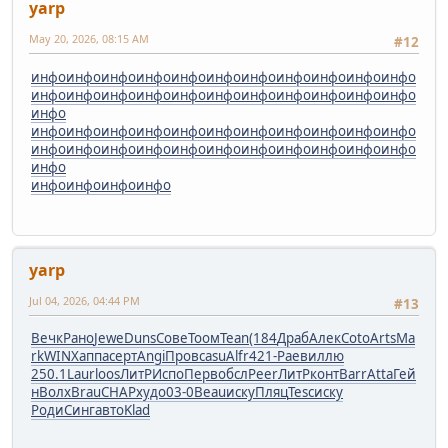
yarp
May 20, 2026, 08:15 AM
#12
инфо
инфо
инфо
инфо
инфо
инфо
инфо
инфо
инфо
инфо
инфо
инфо
инфо
инфо
инфо
инфо
инфо
инфо
инфо
инфо
инфо
инфо
инфо
инфо
инфо
инфо
инфо
инфо
инфо
инфо
инфо
инфо
инфо
инфо
инфо
инфо
инфо
инфо
инфо
инфо
инфо
инфо
инфо
инфо
инфо
инфо
инфо
инфо
инфо
инфо
yarp
Jul 04, 2026, 04:44 PM
#13
Вечк
Рано
Jewe
Duns
Сове
Тоом
Tean
(184
Драб
Алек
Coto
Arts
Ma
rk
WINX
аппа
серт
Angi
Пров
casu
Alfr
421-
Раев
иллю
250.1
Laur
loos
ЛитР
Испо
Перв
обсл
Peer
ЛитР
конт
Barr
Atta
Гей
н
Волх
Brau
CHAP
худо
03-0
Beau
иску
Пляц
Tesc
иску
Роди
Синг
авто
Klad